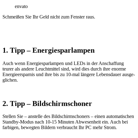
envato
Schmeißen Sie Ihr Geld nicht zum Fenster raus.
1. Tipp – Ener­gie­spar­lampen
Auch wenn Ener­gie­spar­lampen und LEDs in der Anschaf­fung
teurer als andere Leucht­mittel sind, wird dies durch ihre enorme
Ener­gie­er­sparnis und ihre bis zu 10-mal längere Lebens­dauer ausge­
gli­chen.
2. Tipp – Bild­schirm­schoner
Stellen Sie – anstelle des Bild­schirm­scho­ners – einen auto­ma­ti­schen
Standby-Modus nach 10-15 Minuten Abwe­sen­heit ein. Auch bei
farbigen, bewegten Bildern verbraucht Ihr PC mehr Strom.