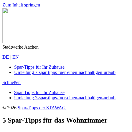
Zum Inhalt springen
Spar-
Stadtwerke Aachen
Tipps
DE
|
EN
der
STAWAG
Spar-Tipps für Ihr Zuhause
Umleitung 7-spar-tipps-fuer-einen-nachhaltigen-urlaub
Schließen
Spar-Tipps für Ihr Zuhause
Umleitung 7-spar-tipps-fuer-einen-nachhaltigen-urlaub
© 2026
Spar-Tipps der STAWAG
5
Spar-Tipps für das Wohnzimmer