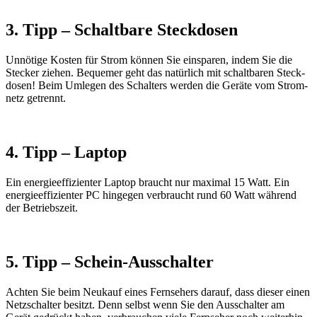
3. Tipp – Schalt­bare Steck­dosen
Unnö­tige Kosten für Strom können Sie einsparen, indem Sie die
Stecker ziehen. Bequemer geht das natür­lich mit schalt­baren Steck­
dosen! Beim Umlegen des Schal­ters werden die Geräte vom Strom­
netz getrennt.
4. Tipp – Laptop
Ein ener­gie­ef­fi­zi­enter Laptop braucht nur maximal 15 Watt. Ein
ener­gie­ef­fi­zi­enter PC hingegen verbraucht rund 60 Watt während
der Betriebs­zeit.
5. Tipp – Schein-Ausschalter
Achten Sie beim Neukauf eines Fern­se­hers darauf, dass dieser einen
Netz­schalter besitzt. Denn selbst wenn Sie den Ausschalter am